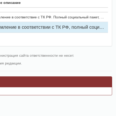
е описание
вие с ТК РФ. Полный социальный пакет, отпуск 52 календарных дня. Возможна работа по совместительству в режиме неполного рабочего времени, в том числе в утреннее и вечернее время.
ие в соответствии с ТК РФ, полный социальный пакет. Прибрежный лов.
страция сайта ответственности не несет.
ия редакции.