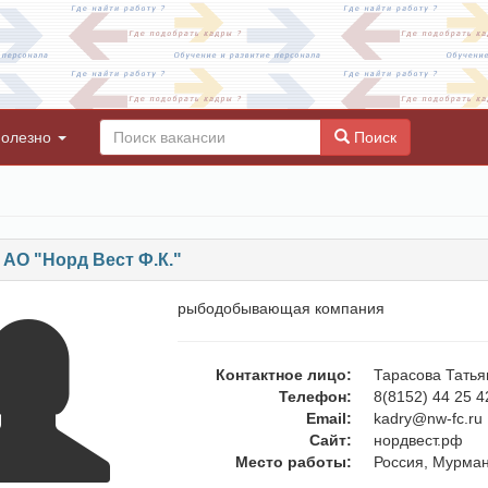
олезно
Поиск
АО "Норд Вест Ф.К."
рыбодобывающая компания
Контактное лицо:
Тарасова Татья
Телефон:
8(8152) 44 25 4
Email:
kadry@nw-fc.ru
Сайт:
нордвест.рф
Место работы:
Россия, Мурман