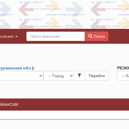
олезно
Поиск
урманская обл.
):
РЕЗЮ
Перейти
АКАНСИИ