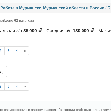
Работа в Мурманске, Мурманской области и России
 найдено
62
вакансии
альная з/п
35 000
Средняя з/п
130 000
Макси
2
3
4
»
д
2
3
4
»
 размещенную в данном разделе (вакансии работодателей) админи